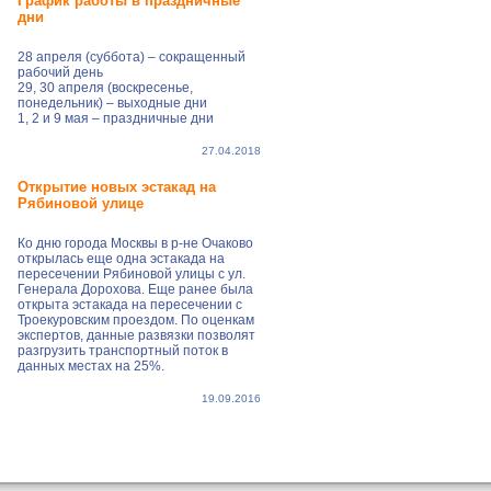
График работы в праздничные
дни
28 апреля (суббота) – сокращенный
рабочий день
29, 30 апреля (воскресенье,
понедельник) – выходные дни
1, 2 и 9 мая – праздничные дни
27.04.2018
Открытие новых эстакад на
Рябиновой улице
Ко дню города Москвы в р-не Очаково
открылась еще одна эстакада на
пересечении Рябиновой улицы с ул.
Генерала Дорохова. Еще ранее была
открыта эстакада на пересечении с
Троекуровским проездом. По оценкам
экспертов, данные развязки позволят
разгрузить транспортный поток в
данных местах на 25%.
19.09.2016