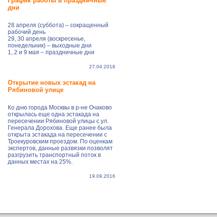
График работы в праздничные
дни
28 апреля (суббота) – сокращенный
рабочий день
29, 30 апреля (воскресенье,
понедельник) – выходные дни
1, 2 и 9 мая – праздничные дни
27.04.2018
Открытие новых эстакад на
Рябиновой улице
Ко дню города Москвы в р-не Очаково
открылась еще одна эстакада на
пересечении Рябиновой улицы с ул.
Генерала Дорохова. Еще ранее была
открыта эстакада на пересечении с
Троекуровским проездом. По оценкам
экспертов, данные развязки позволят
разгрузить транспортный поток в
данных местах на 25%.
19.09.2016